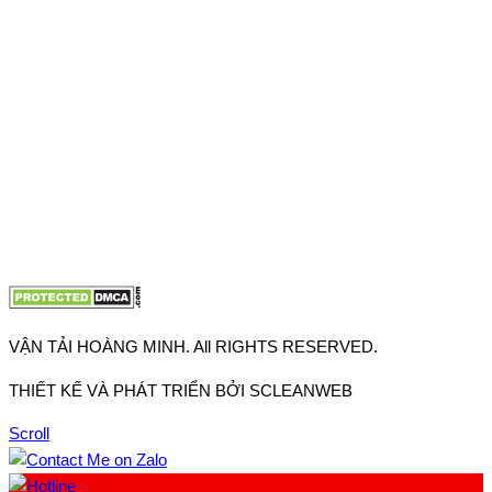
Thuận, Tp Hồ Chí Minh
VP TpHCM: 27J2 Đường DD7-1, Khu phố 61, Phường Đông
Hưng Thuận, Tp Hồ Chí Minh
VP Hà Nội: Đường Vĩnh Quỳnh, Xã Thanh Trì, Tp Hà Nội
Điện thoại:
0902.663.896
-
0909.662.896
Email:
lienhe@vantaihoangminh.com
Website:
www.vantaihoangminh.com
VẬN TẢI HOÀNG MINH. All RIGHTS RESERVED.
THIẾT KẾ VÀ PHÁT TRIỂN BỞI SCLEANWEB
Scroll