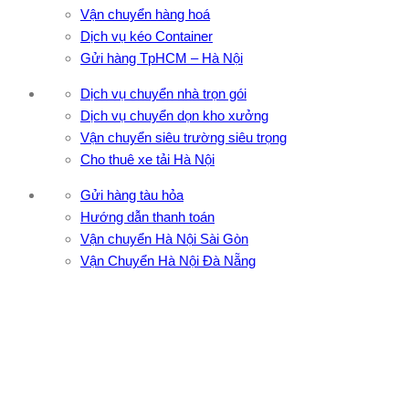
Vận chuyển hàng hoá
Dịch vụ kéo Container
Gửi hàng TpHCM – Hà Nội
Dịch vụ chuyển nhà trọn gói
Dịch vụ chuyển dọn kho xưởng
Vận chuyển siêu trường siêu trọng
Cho thuê xe tải Hà Nội
Gửi hàng tàu hỏa
Hướng dẫn thanh toán
Vận chuyển Hà Nội Sài Gòn
Vận Chuyển Hà Nội Đà Nẵng
CÔNG TY TNHH ĐẦU TƯ XNK VẬN TẢI HOÀNG MINH
Địa chỉ: 76 Đường số 4, Khu phố 20, Phường Bình Tân, Tp
Hồ Chí Minh
VPĐD: 27F3 Đường DN4-3, Khu phố 57, Phường Đông Hưng