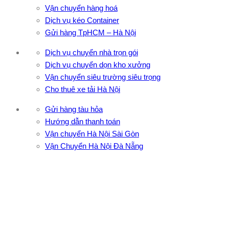
Vận chuyển hàng hoá
Dịch vụ kéo Container
Gửi hàng TpHCM – Hà Nội
Dịch vụ chuyển nhà trọn gói
Dịch vụ chuyển dọn kho xưởng
Vận chuyển siêu trường siêu trọng
Cho thuê xe tải Hà Nội
Gửi hàng tàu hỏa
Hướng dẫn thanh toán
Vận chuyển Hà Nội Sài Gòn
Vận Chuyển Hà Nội Đà Nẵng
CÔNG TY TNHH ĐẦU TƯ XNK VẬN TẢI HOÀNG MINH
Địa chỉ: 76 Đường số 4, Khu phố 20, Phường Bình Tân, Tp
Hồ Chí Minh
VPĐD: 27F3 Đường DN4-3, Khu phố 57, Phường Đông Hưng