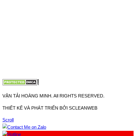
Thuận, Tp Hồ Chí Minh
VP TpHCM: 27J2 Đường DD7-1, Khu phố 61, Phường Đông
Hưng Thuận, Tp Hồ Chí Minh
VP Hà Nội: Đường Vĩnh Quỳnh, Xã Thanh Trì, Tp Hà Nội
Điện thoại:
0902.663.896
-
0909.662.896
Email:
lienhe@vantaihoangminh.com
Website:
www.vantaihoangminh.com
VẬN TẢI HOÀNG MINH. All RIGHTS RESERVED.
THIẾT KẾ VÀ PHÁT TRIỂN BỞI SCLEANWEB
Scroll