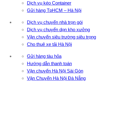
Dịch vụ kéo Container
Gửi hàng TpHCM – Hà Nội
Dịch vụ chuyển nhà trọn gói
Dịch vụ chuyển dọn kho xưởng
Vận chuyển siêu trường siêu trọng
Cho thuê xe tải Hà Nội
Gửi hàng tàu hỏa
Hướng dẫn thanh toán
Vận chuyển Hà Nội Sài Gòn
Vận Chuyển Hà Nội Đà Nẵng
CÔNG TY TNHH ĐẦU TƯ XNK VẬN TẢI HOÀNG MINH
Địa chỉ: 76 Đường số 4, Khu phố 20, Phường Bình Tân, Tp
Hồ Chí Minh
VPĐD: 27F3 Đường DN4-3, Khu phố 57, Phường Đông Hưng
Thuận, Tp Hồ Chí Minh