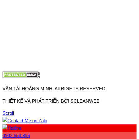
VP TpHCM: 27J2 Đường DD7-1, Khu phố 61, Phường Đông
Hưng Thuận, Tp Hồ Chí Minh
VP Hà Nội: Đường Vĩnh Quỳnh, Xã Thanh Trì, Tp Hà Nội
Điện thoại:
0902.663.896
-
0909.662.896
Email:
lienhe@vantaihoangminh.com
Website:
www.vantaihoangminh.com
VẬN TẢI HOÀNG MINH. All RIGHTS RESERVED.
THIẾT KẾ VÀ PHÁT TRIỂN BỞI SCLEANWEB
Scroll
0902 663 896