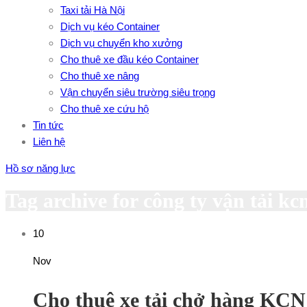
Taxi tải Hà Nội
Dịch vụ kéo Container
Dịch vụ chuyển kho xưởng
Cho thuê xe đầu kéo Container
Cho thuê xe nâng
Vận chuyển siêu trường siêu trọng
Cho thuê xe cứu hộ
Tin tức
Liên hệ
Hồ sơ năng lực
Tag archive for công ty vận tải kc
10
Nov
Cho thuê xe tải chở hàng KC