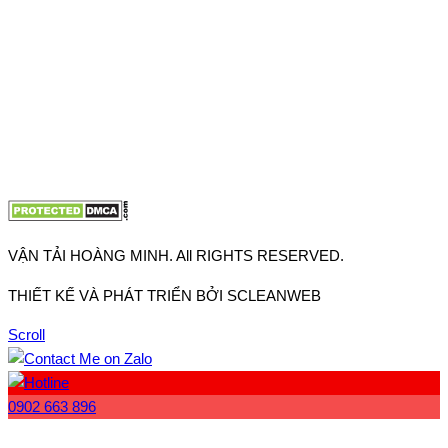
Hưng Thuận, Tp Hồ Chí Minh
VP Hà Nội: Đường Vĩnh Quỳnh, Xã Thanh Trì, Tp Hà Nội
Điện thoại:
0902.663.896
-
0909.662.896
Email:
lienhe@vantaihoangminh.com
Website:
www.vantaihoangminh.com
VẬN TẢI HOÀNG MINH. All RIGHTS RESERVED.
THIẾT KẾ VÀ PHÁT TRIỂN BỞI SCLEANWEB
Scroll
0902 663 896