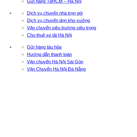
Gửi hàng TpHCM – Hà Nội
Dịch vụ chuyển nhà trọn gói
Dịch vụ chuyển dọn kho xưởng
Vận chuyển siêu trường siêu trọng
Cho thuê xe tải Hà Nội
Gửi hàng tàu hỏa
Hướng dẫn thanh toán
Vận chuyển Hà Nội Sài Gòn
Vận Chuyển Hà Nội Đà Nẵng
CÔNG TY TNHH ĐẦU TƯ XNK VẬN TẢI HOÀNG MINH
Địa chỉ: 76 Đường số 4, Khu phố 20, Phường Bình Tân, Tp
Hồ Chí Minh
VPĐD: 27F3 Đường DN4-3, Khu phố 57, Phường Đông Hưng
Thuận, Tp Hồ Chí Minh
VP TpHCM: 27J2 Đường DD7-1, Khu phố 61, Phường Đông