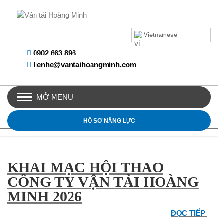
Vietnamese
0902.663.896
lienhe@vantaihoangminh.com
MỞ MENU
HỒ SƠ NĂNG LỰC
KHAI MẠC HỘI THAO
CÔNG TY VẬN TẢI HOÀNG
MINH 2026
ĐỌC TIẾP