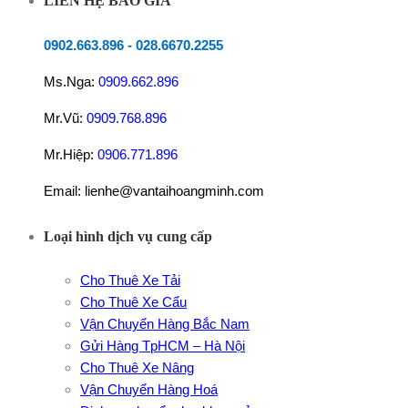
LIÊN HỆ BÁO GIÁ
0902.663.896
-
028.6670.2255
Ms.Nga:
0909.662.896
Mr.Vũ:
0909.768.896
Mr.Hiệp:
0906.771.896
Email: lienhe@vantaihoangminh.com
Loại hình dịch vụ cung cấp
Cho Thuê Xe Tải
Cho Thuê Xe Cẩu
Vận Chuyển Hàng Bắc Nam
Gửi Hàng TpHCM – Hà Nội
Cho Thuê Xe Nâng
Vận Chuyển Hàng Hoá