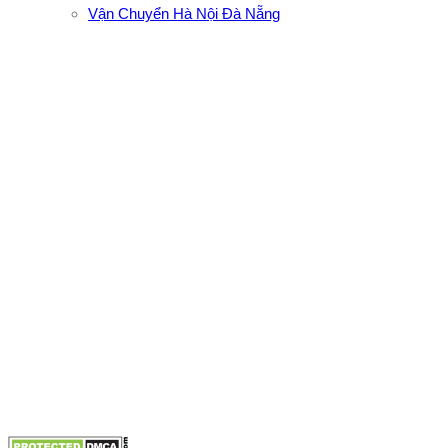
Vận Chuyển Hà Nội Đà Nẵng
CÔNG TY TNHH ĐẦU TƯ XNK VẬN TẢI HOÀNG MINH
Địa chỉ: 76 Đường số 4, Khu phố 20, Phường Bình Tân, Tp
Hồ Chí Minh
VPĐD: 27F3 Đường DN4-3, Khu phố 57, Phường Đông Hưng
Thuận, Tp Hồ Chí Minh
VP TpHCM: 27J2 Đường DD7-1, Khu phố 61, Phường Đông
Hưng Thuận, Tp Hồ Chí Minh
VP Hà Nội: Đường Vĩnh Quỳnh, Xã Thanh Trì, Tp Hà Nội
Điện thoại:
0902.663.896
-
0909.662.896
Email:
lienhe@vantaihoangminh.com
Website:
www.vantaihoangminh.com