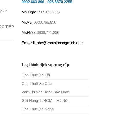
0902.663.896
-
028.6670.2255
ự xe
Ms.Nga:
0909.662.896
Mr.Vũ:
0909.768.896
ỌC TIẾP
Mr.Hiệp:
0906.771.896
Email: lienhe@vantaihoangminh.com
Loại hình dịch vụ cung cấp
Cho Thuê Xe Tải
Cho Thuê Xe Cẩu
Vận Chuyển Hàng Bắc Nam
Gửi Hàng TpHCM – Hà Nội
Cho Thuê Xe Nâng