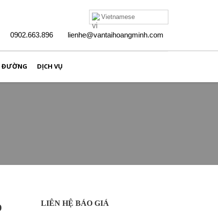
Vietnamese
0902.663.896
lienhe@vantaihoangminh.com
N ĐƯỜNG
DỊCH VỤ
HỒ SƠ NĂNG LỰC
o
LIÊN HỆ BÁO GIÁ