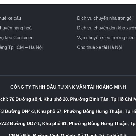
huê xe cẩu
Dịch vụ chuyển nhà trọn gói
huyển hàng hoá
Dịch vụ chuyển dọn kho xưở
vụ kéo Container
Vận chuyển siêu trường siêu 
hàng TpHCM – Hà Nội
Cho thuê xe tải Hà Nội
CÔNG TY TNHH ĐẦU TƯ XNK VẬN TẢI HOÀNG MINH
 chỉ: 76 Đường số 4, Khu phố 20, Phường Bình Tân, Tp Hồ Chí 
3 Đường DN4-3, Khu phố 57, Phường Đông Hưng Thuận, Tp Hồ
7J2 Đường DD7-1, Khu phố 61, Phường Đông Hưng Thuận, Tp
VP Hà Nội: Đường Vĩnh Quỳnh, Xã Thanh Trì, Tp Hà Nội