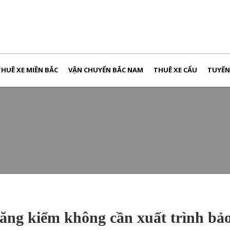
THUÊ XE MIỀN BẮC
VẬN CHUYỂN BẮC NAM
THUÊ XE CẨU
TUYẾ
đăng kiểm không cần xuất trình bả