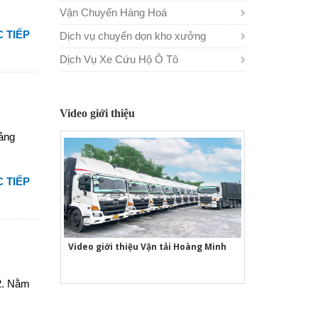
Vận Chuyển Hàng Hoá
 TIẾP
Dịch vụ chuyển dọn kho xưởng
Dịch Vụ Xe Cứu Hộ Ô Tô
Video giới thiệu
rảng
 TIẾP
Video giới thiệu Vận tải Hoàng Minh
 2. Nằm