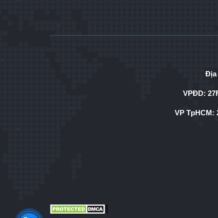
Địa
VPĐD: 27F
VP TpHCM: 2