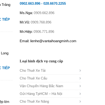
0902.663.896
-
028.6670.2255
n Trảng
Ms.Nga:
0909.662.896
 TIẾP
Mr.Vũ:
0909.768.896
Mr.Hiệp:
0906.771.896
Email: lienhe@vantaihoangminh.com
n Long
Loại hình dịch vụ cung cấp
 TIẾP
Cho Thuê Xe Tải
Cho Thuê Xe Cẩu
Vận Chuyển Hàng Bắc Nam
Gửi Hàng TpHCM – Hà Nội
Cho Thuê Xe Nâng
ệp lớn