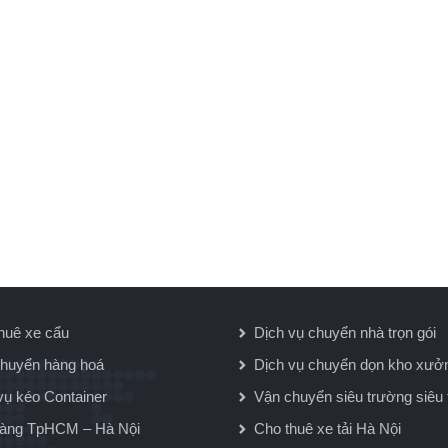
huê xe cẩu
Dịch vụ chuyển nhà trọn gói
huyển hàng hoá
Dịch vụ chuyển dọn kho xưở
vụ kéo Container
Vận chuyển siêu trường siêu 
hàng TpHCM – Hà Nội
Cho thuê xe tải Hà Nội