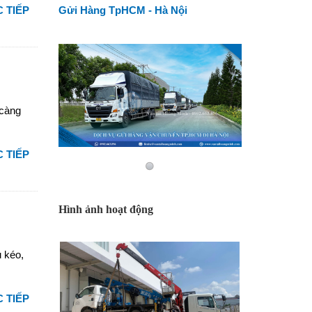
 TIẾP
Gửi Hàng TpHCM - Hà Nội
 càng
 TIẾP
Hình ảnh hoạt động
u kéo,
 TIẾP