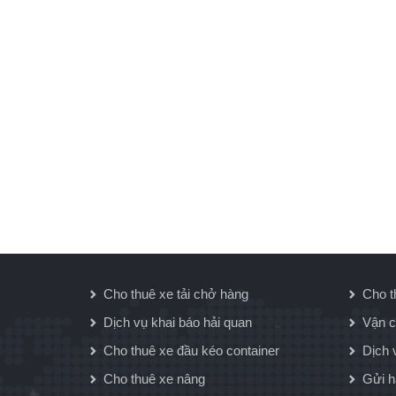
Cho thuê xe tải chở hàng
Cho t
Dịch vụ khai báo hải quan
Vận c
Cho thuê xe đầu kéo container
Dịch 
Cho thuê xe nâng
Gửi 