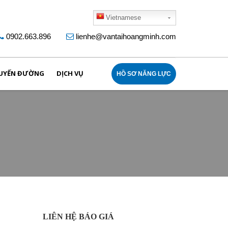
Vietnamese
0902.663.896
lienhe@vantaihoangminh.com
UYẾN ĐƯỜNG
DỊCH VỤ
HỒ SƠ NĂNG LỰC
LIÊN HỆ BÁO GIÁ