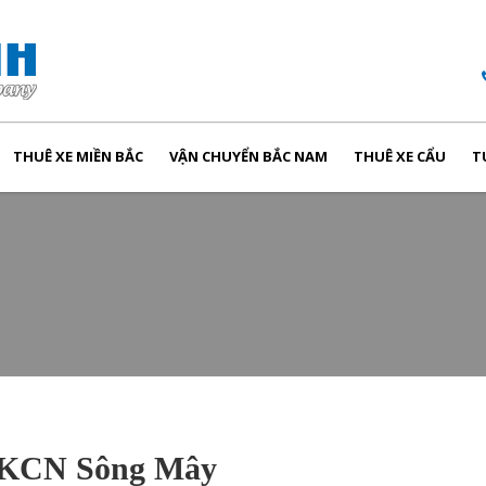
THUÊ XE MIỀN BẮC
VẬN CHUYỂN BẮC NAM
THUÊ XE CẨU
T
g KCN Sông Mây