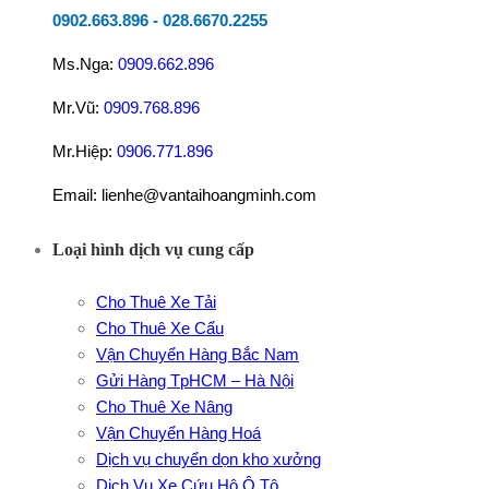
0902.663.896
-
028.6670.2255
Ms.Nga:
0909.662.896
Mr.Vũ:
0909.768.896
Mr.Hiệp:
0906.771.896
Email: lienhe@vantaihoangminh.com
Loại hình dịch vụ cung cấp
Cho Thuê Xe Tải
Cho Thuê Xe Cẩu
Vận Chuyển Hàng Bắc Nam
Gửi Hàng TpHCM – Hà Nội
Cho Thuê Xe Nâng
Vận Chuyển Hàng Hoá
Dịch vụ chuyển dọn kho xưởng
Dịch Vụ Xe Cứu Hộ Ô Tô